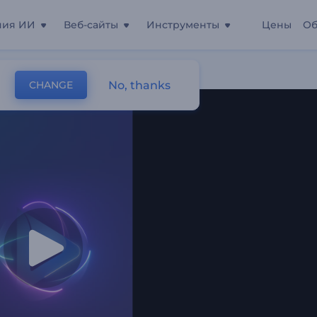
ния ИИ
Веб-сайты
Инструменты
Цены
Об
No, thanks
CHANGE