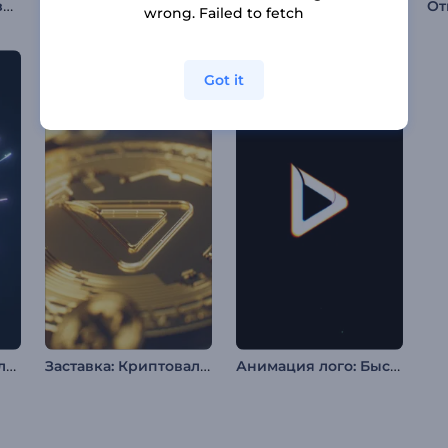
Анимация лого: Разбитое стекло
Анимация лого: Невесомая сфера
Анимация лого: Абстрактные модули
wrong. Failed to fetch
Got it
Анимация лого: Полосы света
Заставка: Криптовалюта
Анимация лого: Быстрый глитч