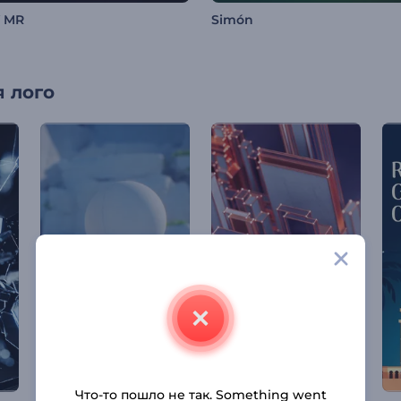
Y MR
Simón
 лого
Что-то пошло не так. Something went