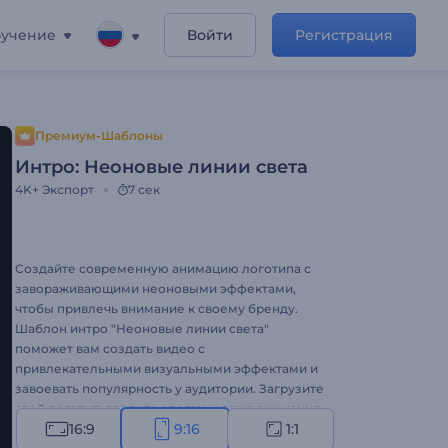
учение
Войти
Регистрация
Премиум-Шаблоны
Интро: Неоновые линии света
4K+
Экспорт
7 сек
Создайте современную анимацию логотипа с
завораживающими неоновыми эффектами,
чтобы привлечь внимание к своему бренду.
Шаблон интро "Неоновые линии света"
поможет вам создать видео с
привлекательными визуальными эффектами и
завоевать популярность у аудитории. Загрузите
свой логотип, введите слоган, и ваша анимация
16:9
9:16
1:1
высокого качества с раскрытием логотипа и