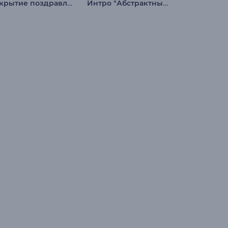
Открытие поздравлений с Рамаданом
Интро "Абстрактные глитчи"