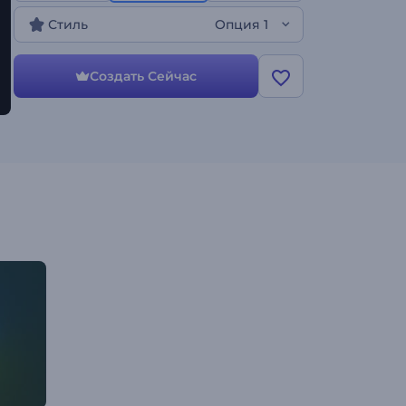
неоновыми линиями в вихре будет готова.
Шаблон идеально подходит для оформления
Стиль
Опция 1
промороликов технологических продуктов и
компаний, презентаций брендов и других
творческих проектов. Начните работу над интро
Создать Сейчас
сегодня!