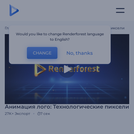
Главная
Шаблоны
Анимация Лого: Технологические Пиксели
Would you like to change Renderforest language
to English?
No, thanks
CHANGE
Анимация лого: Технологические пиксели
27K+
Экспорт
7 сек