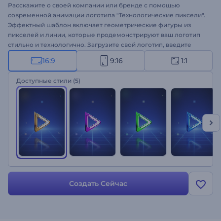
Расскажите о своей компании или бренде с помощью
современной анимации логотипа "Технологические пиксели".
Эффектный шаблон включает геометрические фигуры из
пикселей и линии, которые продемонстрируют ваш логотип
стильно и технологично. Загрузите свой логотип, введите
слоган и получите профессилональную анимацию логотипа за
16:9
9:16
1:1
пару кликов. Шаблон отлично подходит для продвижения
новых технологических продуктов, компании, брендов и
Доступные стили
(5)
других креативных проектов. Создайте свою анимацию
логотипа!
Создать Сейчас