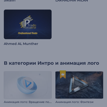
Swalih
LAKHADHIR MILAN
Ahmed AL Munther
В категории
Интро и анимация лого
А
нимация лого: Вращение полусферы
Анимация лого: Фэнтези