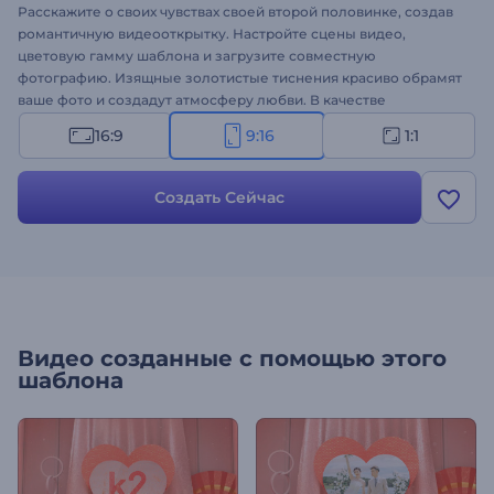
Расскажите о своих чувствах своей второй половинке, создав
романтичную видеооткрытку. Настройте сцены видео,
цветовую гамму шаблона и загрузите совместную
фотографию. Изящные золотистые тиснения красиво обрамят
ваше фото и создадут атмосферу любви. В качестве
финального штриха загрузите музыкальный трек, и все —
16:9
9:16
1:1
ваше видео будет готово! Создайте открытку на День св.
Валентина и порадуйте любимого!
Создать Сейчас
Видео созданные с помощью этого
шаблона