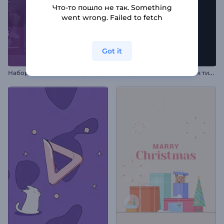
Что-то пошло не так. Something
went wrong. Failed to fetch
Got it
Н
абор Рекламный тизер мероприятия
Н
абор для видео: Быстрая типографика