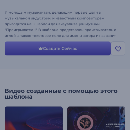
И молодым музыкантам, делающим первые шаги в
музыкальной индустрии, и известным композиторам
пригодится наш шаблон для визуализации музыки
"Проигрыватель". В шаблоне представлен проигрыватель с
иглой, а также текстовое поле для имени автора и названия
композиции. Создайте визуализацию своего музыкального
трека для продвижения своего канала в YouTube или Vimeo.
Создать Сейчас
Как использовать шаблон: загрузите свой логотип и
музыкальный трек, и ваша песня зазвучит по-новому!
Видео созданные с помощью этого
шаблона