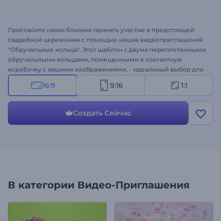
Пригласите своих близких принять участие в предстоящей
свадебной церемонии с помощью наших видеоприглашений
"Обручальные кольца". Этот шаблон с двумя переплетенными
обручальными кольцами, помещенными в элегантную
коробочку с вашими изображениями, - идеальный выбор для
объявления о предстоящем знаменательном дне. Сделайте
16:9
9:16
1:1
это приглашение уникальным, добавив свои имена, дату
свадьбы, адрес места проведения и другие детали,
соответствующие тематике вашей свадьбы. Не забудьте также
Создать Сейчас
дополнить видео фоновым музыкальным треком или
закадровым голосом. Создайте видео прямо сейчас и
отправьте изысканное свадебное приглашение своим
близким!
В категории
Видео-Приглашения