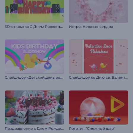
3
D-открытка С Днем Рождения
Интро: Нежные сердца
С
лайд-шоу «Детский день рождения»
С
лайд-шоу ко Дню св. Валентина
П
оздравление с Днем Рождения
Логотип "Снежный шар"