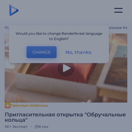
Главная
Шаблоны
Пригласительная Открытка "Обручальные Коль
Would you like to change Renderforest language
to English?
No, thanks
CHANGE
Премиум-Шаблоны
Пригласительная открытка "Обручальные
кольца"
3K+
Экспорт
16 сек