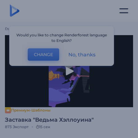
Главная
Шаблоны
Заставка "Ведьма Хэллоуина"
Would you like to change Renderforest language
to English?
No, thanks
CHANGE
Премиум-Шаблоны
Заставка "Ведьма Хэллоуина"
873
Экспорт
15 сек