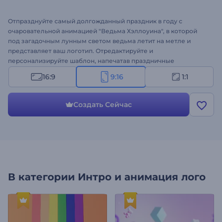
Отпразднуйте самый долгожданный праздник в году с
очаровательной анимацией "Ведьма Хэллоуина", в которой
под загадочным лунным светом ведьма летит на метле и
представляет ваш логотип. Отредактируйте и
персонализируйте шаблон, напечатав праздничные
сообщения, загрузив свой логотип и дополнив видео
16:9
9:16
1:1
тематической фоновой музыкой. Идеально подходит для
заставок на праздники, поздравительных видеороликов,
рекламных роликов или приглашений на жуткие мероприятия
Создать Сейчас
и многих других проектов. Создайте свое завораживающее
видео сегодня и произведите неизгладимое впечатление на
свою аудиторию!
В категории
Интро и анимация лого