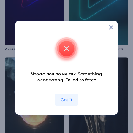
А
нимация лого: Вспышка света
А
нимация лого: Светящийся неон
Что-то пошло не так. Something
went wrong. Failed to fetch
Got it