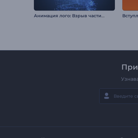
Анимация лого: Взрыв частиц энергии
При
Узнав