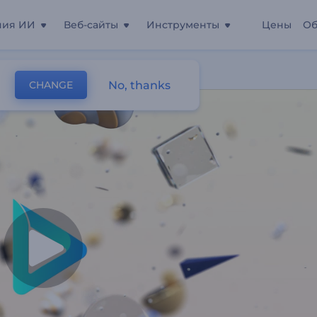
ния ИИ
Веб-сайты
Инструменты
Цены
Об
омости
No, thanks
CHANGE