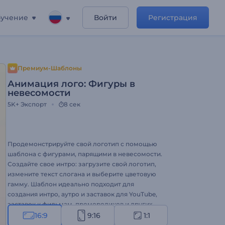
учение
Войти
Регистрация
Премиум-Шаблоны
Анимация лого: Фигуры в
невесомости
5K+
Экспорт
8 сек
Продемонстрируйте свой логотип с помощью
шаблона с фигурами, парящими в невесомости.
Создайте свое интро: загрузите свой логотип,
измените текст слогана и выберите цветовую
гамму. Шаблон идеально подходит для
создания интро, аутро и заставок для YouTube,
заставок к фильмам, промороликов и других
проектов. Оформите свою анимацию логотипа
16:9
9:16
1:1
в невесомости!