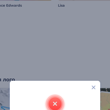
nce Edwards
Lisa
 лого