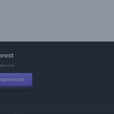
rest
ервыми
единиться