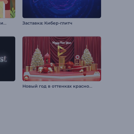
Анимация лого: Приключения в походе
Заставка: Кибер-глитч
Новый год в оттенках красного