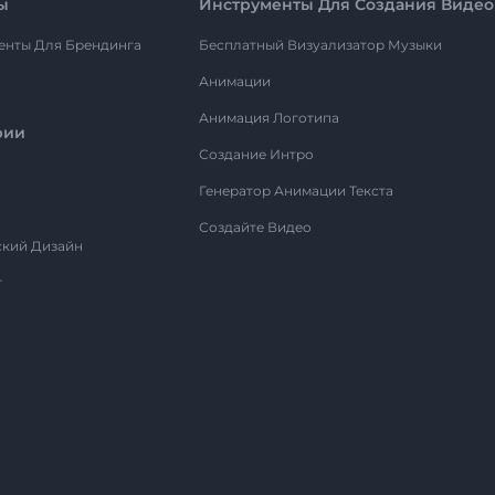
ы
Инструменты Для Создания Видео
енты Для Брендинга
Бесплатный Визуализатор Музыки
Анимации
Анимация Логотипа
рии
Создание Интро
Генератор Анимации Текста
Создайте Видео
ский Дизайн
т