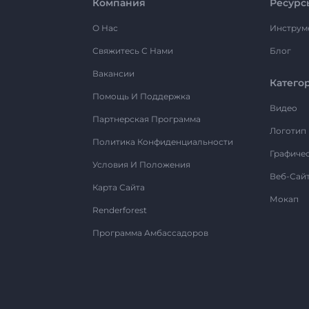
Компания
Ресурс
О Нас
Инструм
Свяжитесь С Нами
Блог
Вакансии
Катего
Помощь И Поддержка
Видео
Партнерская Программа
Логотип
Политика Конфиденциальности
Графиче
Условия И Положения
Веб-Сай
Карта Сайта
Мокап
Renderforest
Программа Амбассадоров