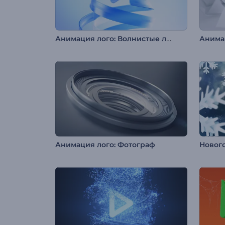
Анимация лого: Волнистые ленты
Анимация лого: Фотограф
Новог