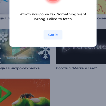
Что-то пошло не так. Something went
Анимация лого: Бумажные листы
wrong. Failed to fetch
Got it
одняя интро-открытка
Логотип "Мягкий свет"