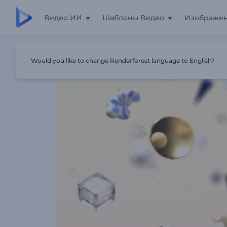
Видео ИИ
Шаблоны Видео
Изображе
Главная
Шаблоны
Анимация Лого: Фигуры В Невес
Would you like to change Renderforest language to English?