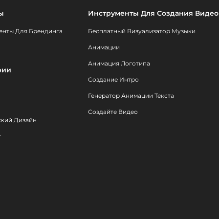
ы
Инструменты Для Создания Видео
енты Для Брендинга
Бесплатный Визуализатор Музыки
Анимации
Анимация Логотипа
рии
Создание Интро
Генератор Анимации Текста
Создайте Видео
ский Дизайн
т