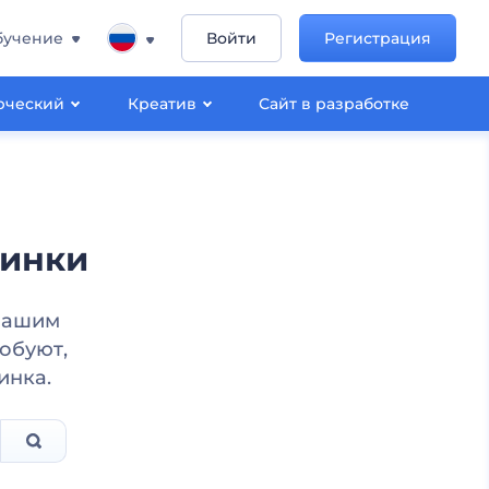
бучение
Войти
Регистрация
рческий
Креатив
Сайт в разработке
ринки
 вашим
обуют,
инка.