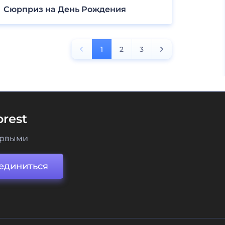
Сюрприз на День Рождения
1
2
3
rest
ервыми
единиться