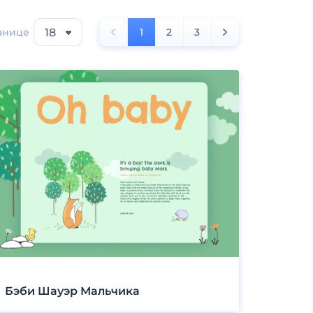
анице
18
1
2
3
Бэби Шауэр Мальчика