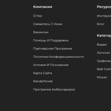
Компания
Ресурс
О Нас
Инструм
Свяжитесь С Нами
Блог
Вакансии
Катего
Помощь И Поддержка
Видео
Партнерская Программа
Логотип
Политика Конфиденциальности
Графиче
Условия И Положения
Веб-Сай
Карта Сайта
Мокап
Renderforest
Программа Амбассадоров