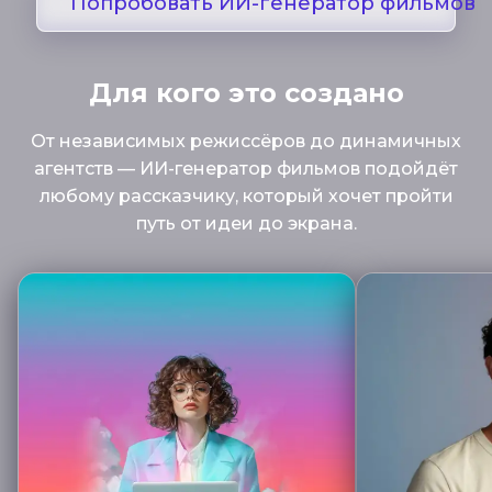
Попробовать ИИ-генератор фильмов
Для кого это создано
От независимых режиссёров до динамичных
агентств — ИИ-генератор фильмов подойдёт
любому рассказчику, который хочет пройти
путь от идеи до экрана.