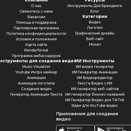
О нас
Инструменты Для Брендинга
Свяжитесь с нами
Блог
Категории
Вакансии
Видео
Помощь и поддержка
Логотип
Партнерская программа
Графический дизайн
Политика конфиденциальности
Веб-сайт
Условия и положения
Мокап
Карта сайта
Renderforest
Программа амбассадоров
нструменты для создания видео
ИИ Инструменты
Music Visualizer
ИИ видео генератор
Youtube Интро мейкер
ИИ Генератор Анимации
Анимации
ИИ Видеоредактор
Анимация логотипа
Текст в Видео с ИИ
Создание видео
ИИ генератор веб-сайтов
Генератор Анимации Текста
ИИ генератор бизнес-названий
ИИ Генератор Видео для TikTok
Идеи для YouTube видео
Приложения для создания
видео