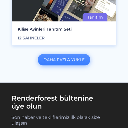
Kilise Ayinleri Tanıtım Seti
12
SAHNELER
DAHA FAZLA YÜKLE
Renderforest bültenine
üye olun
Son haber ve tekliflerimiz ilk olarak size
ulaşsın