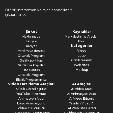
Dilediğiniz zaman kolayca abonelikten
çıkabilirsiniz.
Şirket
Kaynaklar
Hakkımızda
Markalaştırma Araçları
İletişim
Blog
Kategoriler
Kariyer
Video
Yardım ve destek
Logo
Ortaklık Programı
Grafik tasarım
Gizlilik politikası
Web sitesi
Şartlar ve koşullar
Mockup
Site Haritası
Ortaklık Programı
Elçilik Programımızı
Video Hazırlama Araçları
AI Araçları
Müzik Görselleştirici
AI Video Aracı
YouTube Intro Aracı
AI Animasyon Aracı
Animasyon Aracı
AI Video Editörü
Logo Animasyonu
Yazıdan Video AI
Vİdeo Oluşturucu
AI Web Sitesi Aracı
Animasyonlu Metin Aracı
AI Şirket Adı Oluşturucu