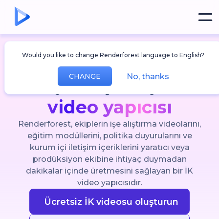
Çalışanlarınızın gerçekten izlediği İK içerikleri
İşe alıştırma, eğitim
Would you like to change Renderforest language to English?
No, thanks
CHANGE
ve iç iletişim için
İK
video yapıcısı
Renderforest, ekiplerin işe alıştırma videolarını,
eğitim modüllerini, politika duyurularını ve
kurum içi iletişim içeriklerini yaratıcı veya
prodüksiyon ekibine ihtiyaç duymadan
dakikalar içinde üretmesini sağlayan bir İK
video yapıcısıdır.
Ücretsiz İK videosu oluşturun