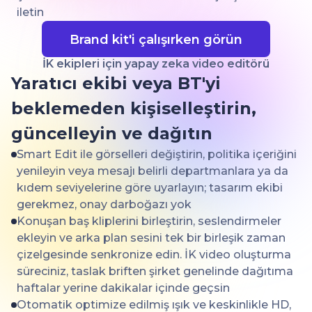
iletin
Brand kit'i çalışırken görün
İK ekipleri için yapay zeka video editörü
Yaratıcı ekibi veya BT'yi
beklemeden kişiselleştirin,
güncelleyin ve dağıtın
Smart Edit ile görselleri değiştirin, politika içeriğini
yenileyin veya mesajı belirli departmanlara ya da
kıdem seviyelerine göre uyarlayın; tasarım ekibi
gerekmez, onay darboğazı yok
Konuşan baş kliplerini birleştirin, seslendirmeler
ekleyin ve arka plan sesini tek bir birleşik zaman
çizelgesinde senkronize edin. İK video oluşturma
süreciniz, taslak briften şirket genelinde dağıtıma
haftalar yerine dakikalar içinde geçsin
Otomatik optimize edilmiş ışık ve keskinlikle HD,