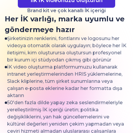
İlk İK videonuzu oluşturun
Brand kit ve çok kanallı İK içeriği
Her İK varlığı, marka uyumlu ve
göndermeye hazır
Şirketinizin renklerini, fontlarını ve logosunu her
videoya otomatik olarak uygulayın; böylece her İK
iletişimi, kim oluşturursa oluştursun profesyonel
bir kurum içi stüdyodan çıkmış gibi görünür
İK video oluşturma platformumuzu kullanarak
intranet yerleştirmelerinden HRIS yüklemelerine,
Slack kliplerine, tüm şirket sunumlarına veya
çalışan e-posta eklerine kadar her formatta dışa
aktarın
50'den fazla dilde yapay zeka seslendirmeleriyle
yerelleştirilmiş İK içeriği üretin; politika
değişikliklerini, yan hak güncellemelerini ve
kültürel değerleri yeniden çekim yapmadan veya
çeviri hizmeti almadan uluslararası çalışanlara