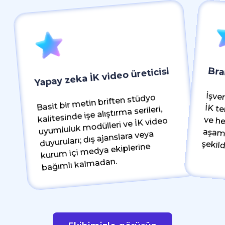
Bra
Yapay zeka İK video üreticisi
İşveren marka
Basit bir metin briften stüdyo
kalitesinde işe alıştırma serileri,
uyumluluk modülleri ve İK video
duyuruları; dış ajanslara veya
aşamasında otoma
kurum içi medya ekiplerine
bağımlı kalmadan.