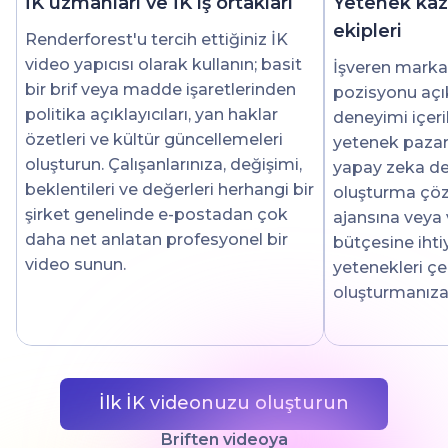
İK uzmanları ve İK iş ortakları
Yetenek kaz
ekipleri
Renderforest'u tercih ettiğiniz İK
video yapıcısı olarak kullanın; basit
İşveren markası
bir brif veya madde işaretlerinden
pozisyonu açık
politika açıklayıcıları, yan haklar
deneyimi içeri
özetleri ve kültür güncellemeleri
yetenek pazarı
oluşturun. Çalışanlarınıza, değişimi,
yapay zeka de
beklentileri ve değerleri herhangi bir
oluşturma çö
şirket genelinde e-postadan çok
ajansına veya
daha net anlatan profesyonel bir
bütçesine iht
video sunun.
yetenekleri çek
oluşturmanıza 
İlk İK videonuzu oluşturun
Briften videoya