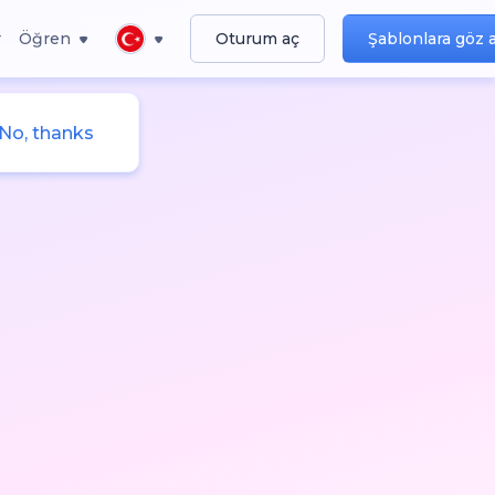
r
Öğren
Oturum aç
Şablonlara göz 
No, thanks