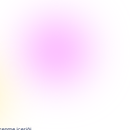
ğrenme içeriği