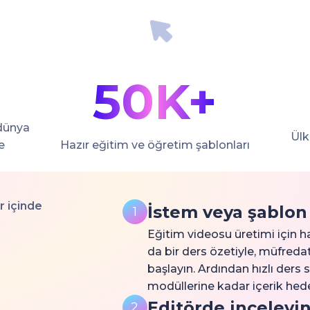
50K+
 dünya
Ülk
e
Hazır eğitim ve öğretim şablonları
r içinde
İstem veya şablon
1
Eğitim videosu üretimi için h
da bir ders özetiyle, müfreda
başlayın. Ardından hızlı ders
modüllerine kadar içerik hed
Editörde inceleyi
2