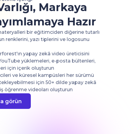
Varlığı, Markaya
ayımlamaya Hazır
ateryalleri bir eğitimciden diğerine tutarlı
renklerini, yazı tiplerini ve logosunu
rforest'ın yapay zekâ video üreticisini
YouTube yüklemeleri, e-posta bültenleri,
ri için içerik oluşturun
ncileri ve küresel kampüsleri her sürümü
ekleyebilmesi için 50+ dilde yapay zekâ
miş öğrenme videoları oluşturun
da görün