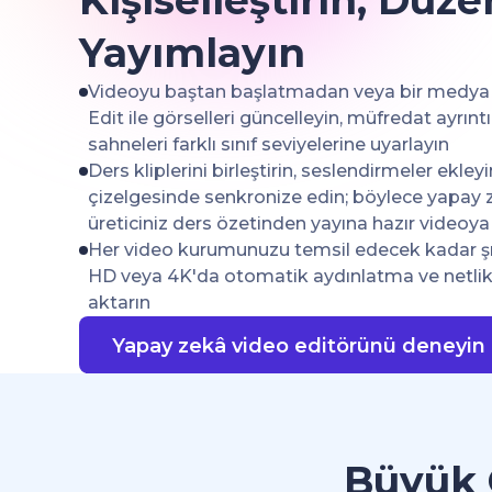
Kişiselleştirin, Düz
Yayımlayın
Videoyu baştan başlatmadan veya bir medya 
Edit ile görselleri güncelleyin, müfredat ayrıntı
sahneleri farklı sınıf seviyelerine uyarlayın
Ders kliplerini birleştirin, seslendirmeler ekley
çizelgesinde senkronize edin; böylece yapay 
üreticiniz ders özetinden yayına hazır videoya
Her video kurumunuzu temsil edecek kadar şı
HD veya 4K'da otomatik aydınlatma ve netlik i
aktarın
Yapay zekâ video editörünü deneyin
Büyük 