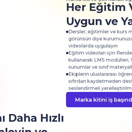
Her Eğitim 
Uygun ve Y
Dersler, eğitimler ve kurs m
görünsün diye kurumunuzun 
videolarda uygulayın
Eğitim videoları için Rende
kullanarak LMS modülleri, 
sunumlar ve sınıf materyalle
Ekiplerin uluslararası öğre
sıfırdan kaydetmeden dest
seslendirmeli yerelleştiril
Marka kitini iş başın
 Daha Hızlı