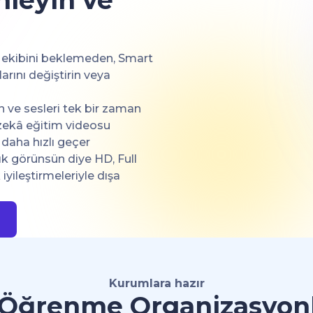
enleyin ve
ekibini beklemeden, Smart
larını değiştirin veya
in ve sesleri tek bir zaman
zekâ eğitim videosu
 daha hızlı geçer
k görünsün diye HD, Full
yileştirmeleriyle dışa
Kurumlara hazır
Öğrenme Organizasyonla