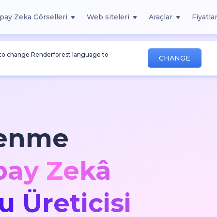
pay Zeka Görselleri
Web siteleri
Araçlar
Fiyatla
 to change Renderforest language to
CHANGE
renme
pay Zekâ
 Üreticisi