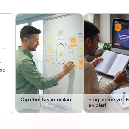
ram
m
ize
n
Öğretim tasarımcıları
E-öğrenme ve L
ekipleri