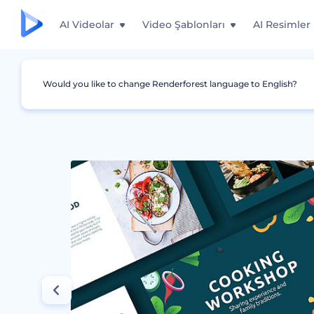
AI Videolar
Video Şablonları
AI Resimler
Would you like to change Renderforest language to English?
Grafikler
Sunumlar
Aşçılık Atölyesi Sunu