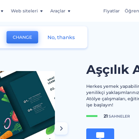
Web siteleri
Araçlar
Fiyatlar
Öğre
No, thanks
CHANGE
mu
Aşçılık
Herkes yemek yapabilir! B
yenilikçi yaklaşımlarınız
Atölye çalışmaları, eğiti
işe başlayın!
21
SAHNELER