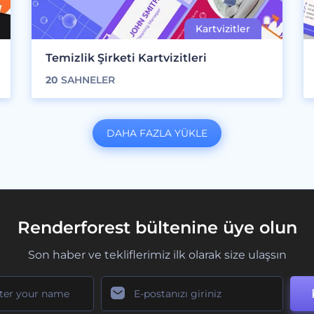
Temizlik Şirketi Kartvizitleri
20
SAHNELER
DAHA FAZLA YÜKLE
Renderforest bültenine üye olun
Son haber ve tekliflerimiz ilk olarak size ulaşsın