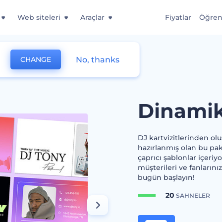
Web siteleri
Araçlar
Fiyatlar
Öğre
No, thanks
CHANGE
ri
Dinamik 
DJ kartvizitlerinden olu
hazırlanmış olan bu pake
çaprıcı şablonlar içeriyo
müşterileri ve fanlarını
bugün başlayın!
20
SAHNELER