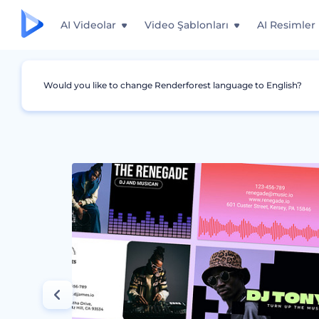
AI Videolar
Video Şablonları
AI Resimler
Would you like to change Renderforest language to English?
Grafikler
Kartvizitler
Dinamik DJ Kartvizitle