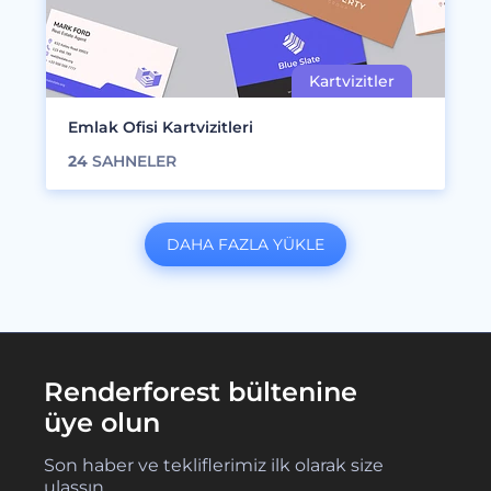
Emlak Ofisi Kartvizitleri
24
SAHNELER
DAHA FAZLA YÜKLE
Renderforest bültenine
üye olun
Son haber ve tekliflerimiz ilk olarak size
ulaşsın