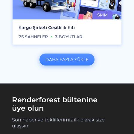
Kargo Şirketi Çeşitlilik Kiti
75
SAHNELER
3
BOYUTLAR
DAHA FAZLA YÜKLE
Renderforest bültenine
üye olun
Son haber ve tekliflerimiz ilk olarak size
ulaşsın