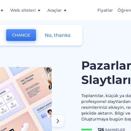
Web siteleri
Araçlar
Fiyatlar
Öğre
No, thanks
CHANGE
ytları
Pazarlam
Slaytları
Toplantılar, küçük ya da
profesyonel slaytlardan 
resimlerinizi ekleyin, re
şekilde aktarın. Bilgi v
Oluşturmaya bugün baş
126
SAHNELER