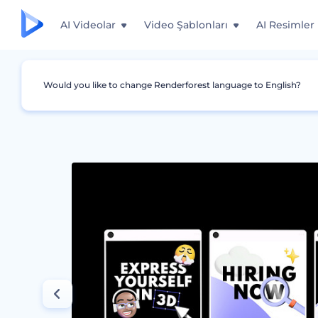
AI Videolar
Video Şablonları
AI Resimler
Would you like to change Renderforest language to English?
Grafikler
Instagram Story'si
Metaverse Paz