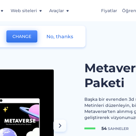
Web siteleri
Araçlar
Fiyatlar
Öğre
No, thanks
CHANGE
arlama Paketi
Metaver
Paketi
Başka bir evrenden 3d s
Metinleri düzenleyin, bil
Metaverse'ten alınmış gi
geliştirerek vizyonun
54
SAHNELER