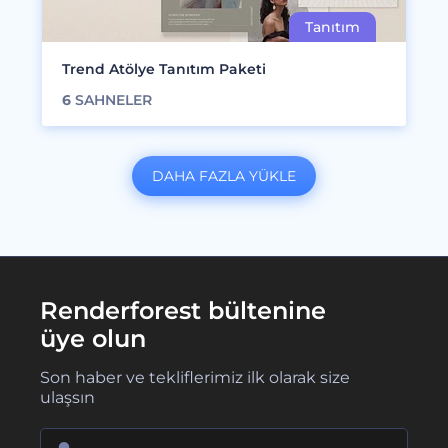
Trend Atölye Tanıtım Paketi
6
SAHNELER
DAHA FAZLA YÜKLE
Renderforest bültenine
üye olun
Son haber ve tekliflerimiz ilk olarak size
ulaşsın