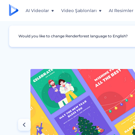
AI Videolar
Video Şablonları
AI Resimler
Would you like to change Renderforest language to English?
Grafikler
Instagram Story'si
Yeni Yıl Tebriğ