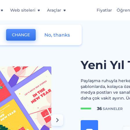
Web siteleri
Araçlar
Fiyatlar
Öğre
No, thanks
CHANGE
i Tasarımları
Yeni Yıl
Paylaşma ruhuyla herkes
şablonlarda, kolayca özel
medya postları ve sanal 
daha çok vakit ayırın. 
36
SAHNELER