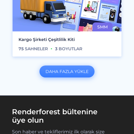
Kargo Şirketi Çeşitlilik Kiti
75
SAHNELER
3
BOYUTLAR
DAHA FAZLA YÜKLE
Renderforest bültenine
üye olun
Son haber ve tekliflerimiz ilk olarak size