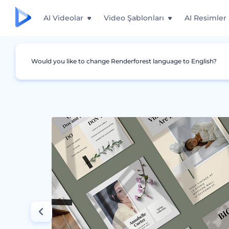
AI Videolar
Video Şablonları
AI Resimler
Would you like to change Renderforest language to English?
Grafikler
Instagram Story'si
Bahar Koleksi