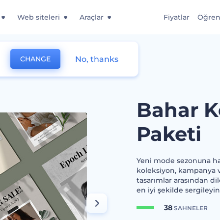
Web siteleri
Araçlar
Fiyatlar
Öğre
No, thanks
CHANGE
yonu Tanıtım Paketi
Bahar K
Paketi
Yeni mode sezonuna haz
koleksiyon, kampanya ve 
tasarımlar arasından dil
en iyi şekilde sergiley
38
SAHNELER