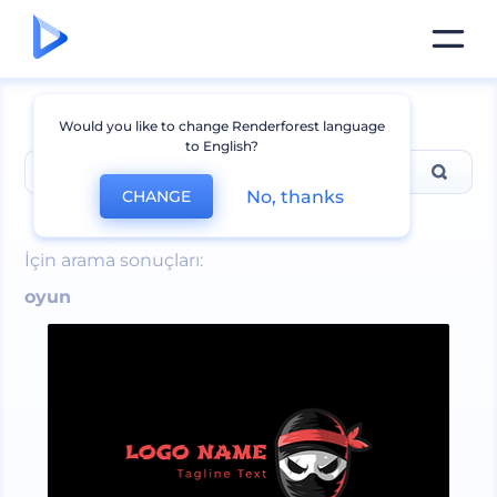
Would you like to change Renderforest language
to English?
No, thanks
CHANGE
oyun
İçin arama sonuçları:
oyun