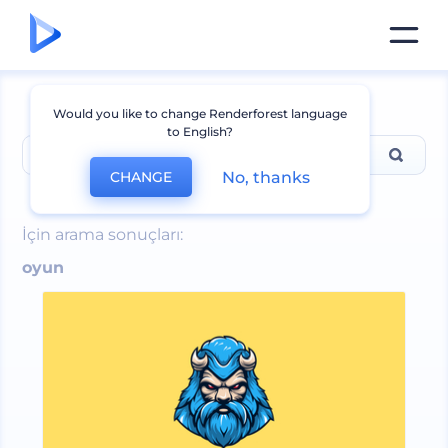
Would you like to change Renderforest language
to English?
No, thanks
CHANGE
oyun
İçin arama sonuçları:
oyun