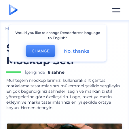
Mockuplar
Giyim
Sırt Çantası Mockupları
Would you like to change Renderforest language
to English?
Sırt Çantası Marka
No, thanks
CHANGE
Mockup Seti
İçeriğinde
8 sahne
Muhteşem mockup'larımızı kullanarak sırt çantası
markalama tasarımlarınızı mükemmel şekilde sergileyin.
En çok beğendiğiniz sahneleri seçin ve markanızı stil
yönergelerine göre özelleştirin. Logo, rozet ya metin
ekleyin ve marka tasarımlarınızı en iyi şekilde ortaya
koyun. Hemen deneyin!