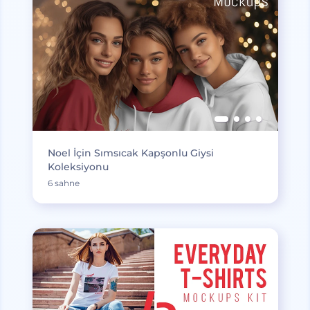
Noel İçin Sımsıcak Kapşonlu Giysi
Koleksiyonu
6 sahne