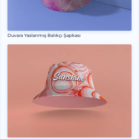
Duvara Yaslanmış Balıkçı Şapkası