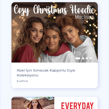
Noel İçin Sımsıcak Kapşonlu Giysi
Koleksiyonu
6 sahne