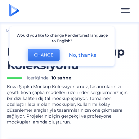
Mockuplar
Giyim
Şapka Mockup
Would you like to change Renderforest language
to English?
Kova Şapka Mockup
No, thanks
CHANGE
Koleksiyonu
İçeriğinde
10 sahne
Kova Şapka Mockup Koleksiyonumuz, tasarımlarınızı
çeşitli kova şapka modelleri üzerinden sergilemeniz için
bir dizi kaliteli dijital mockup içeriyor. Tamamen
özelleştirilebilir olan mockuplar, kullanımı kolay
düzenlemer araçlarıyla tasarımlarınızın öne çıkmasını
sağlıyor. Projeleriniz için gerçekçi ve profesyonel
mockupları anında oluşturun.