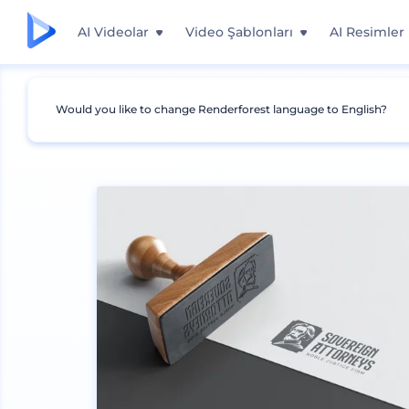
AI Videolar
Video Şablonları
AI Resimler
Would you like to change Renderforest language to English?
Mockuplar
Markalama
Kaşe Mockup