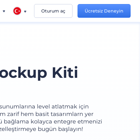
n
Oturum aç
Ücretsiz Deneyin
ckup Kiti
sunumlarına level atlatmak için
m zarif hem basit tasarımlarn yer
rlü bağlama kolayca entegre etmenizi
Özelleştirmeye bugün başlayın!