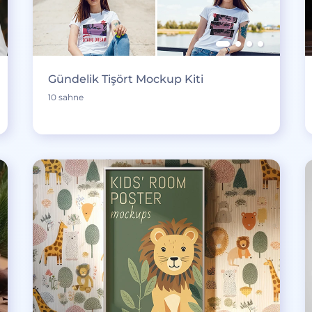
Gündelik Tişört Mockup Kiti
10 sahne