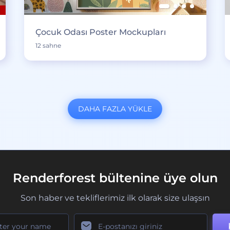
Çocuk Odası Poster Mockupları
12 sahne
DAHA FAZLA YÜKLE
Renderforest bültenine üye olun
Son haber ve tekliflerimiz ilk olarak size ulaşsın