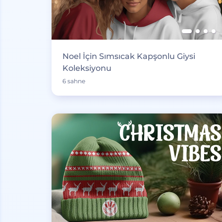
Noel İçin Sımsıcak Kapşonlu Giysi
Koleksiyonu
6 sahne