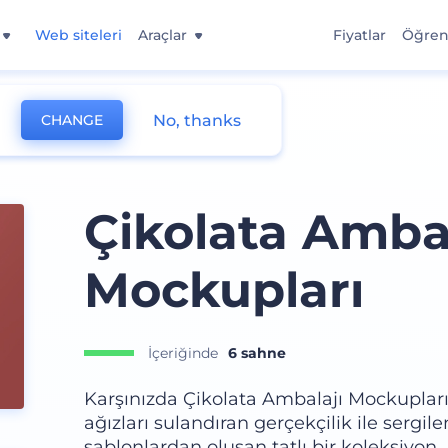
Web siteleri
Araçlar
Fiyatlar
Öğre
No, thanks
CHANGE
p
Çikolata Ambal
Mockupları
İçeriğinde
6 sahne
Karşınızda Çikolata Ambalajı Mockupları:
ağızları sulandıran gerçekçilik ile sergile
şablonlardan oluşan tatlı bir koleksiyon. 