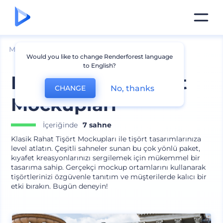
Mockuplar
Giyim
Tişört Mockup
Would you like to change Renderforest language
to English?
Klasik Rahat Tişört
No, thanks
CHANGE
Mockupları
İçeriğinde
7 sahne
Klasik Rahat Tişört Mockupları ile tişört tasarımlarınıza
level atlatın. Çeşitli sahneler sunan bu çok yönlü paket,
kıyafet kreasyonlarınızı sergilemek için mükemmel bir
tasarıma sahip. Gerçekçi mockup ortamlarını kullanarak
tişörtlerinizi özgüvenle tanıtım ve müşterilerde kalıcı bir
etki bırakın. Bugün deneyin!