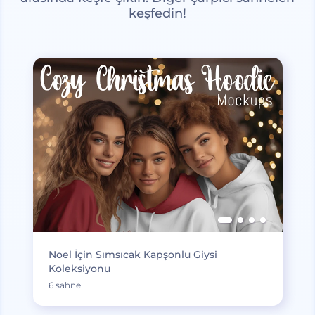
keşfedin!
Noel İçin Sımsıcak Kapşonlu Giysi
Koleksiyonu
6 sahne