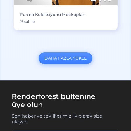
Forma Koleksiyonu Mockupları
16 sahne
DAHA FAZLA YÜKLE
Renderforest bültenine
üye olun
Son haber ve tekliflerimiz ilk olarak size
ulaşsın