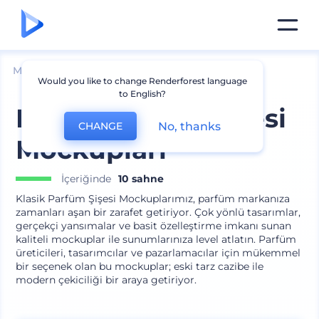
Mockuplar
Ürünler
Kozmetik Mockup
Would you like to change Renderforest language
to English?
Klasik Parfüm Şişesi
No, thanks
CHANGE
Mockupları
İçeriğinde
10 sahne
Klasik Parfüm Şişesi Mockuplarımız, parfüm markanıza
zamanları aşan bir zarafet getiriyor. Çok yönlü tasarımlar,
gerçekçi yansımalar ve basit özelleştirme imkanı sunan
kaliteli mockuplar ile sunumlarınıza level atlatın. Parfüm
üreticileri, tasarımcılar ve pazarlamacılar için mükemmel
bir seçenek olan bu mockuplar; eski tarz cazibe ile
modern çekiciliği bir araya getiriyor.