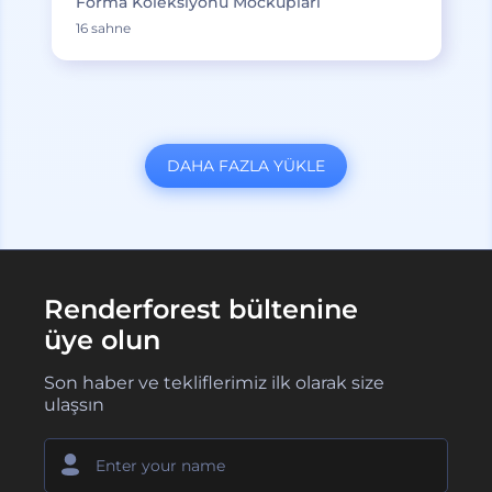
Forma Koleksiyonu Mockupları
16 sahne
DAHA FAZLA YÜKLE
Renderforest bültenine
üye olun
Son haber ve tekliflerimiz ilk olarak size
ulaşsın