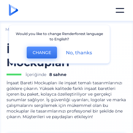
Mockuplar
Giyim
Şapka Mockup
Would you like to change Renderforest language
to English?
İnşaat Bareti
No, thanks
CHANGE
Mockupları
İçeriğinde
8 sahne
İnşaat Bareti Mockupları ile inşaat temalı tasarımlarınızı
göklere çıkarın. Yüksek kalitede farklı inşaat baretleri
içeren bu paket, kolayca özelleştiriliyor ve gerçekçi
sunumlar sağlıyor. İş güvenliği uyarıları, logolar ve marka
çalışmalarını sergilemek için mükemmel olan bu
mockuplar ile tasarımlarınızı profesyonel bir şekilde öne
çıkarın. Müşterileri ve paydaşları etkileyin!