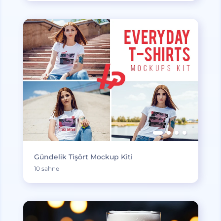
Gündelik Tişört Mockup Kiti
10 sahne