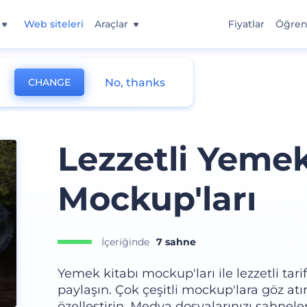
Web siteleri
Araçlar
Fiyatlar
Öğre
No, thanks
CHANGE
Lezzetli Yemek
Mockup'ları
İçeriğinde
7 sahne
Yemek kitabı mockup'ları ile lezzetli tarif
paylaşın. Çok çeşitli mockup'lara göz atı
özelleştirin. Medya dosyalarınızı sahnele