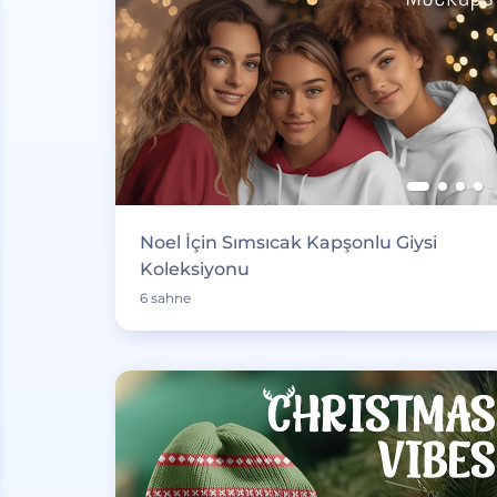
Noel İçin Sımsıcak Kapşonlu Giysi
Koleksiyonu
6 sahne