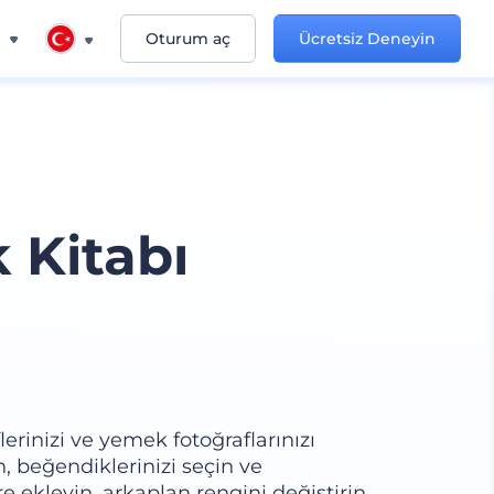
n
Oturum aç
Ücretsiz Deneyin
 Kitabı
lerinizi ve yemek fotoğraflarınızı
n, beğendiklerinizi seçin ve
re ekleyin, arkaplan rengini değiştirin