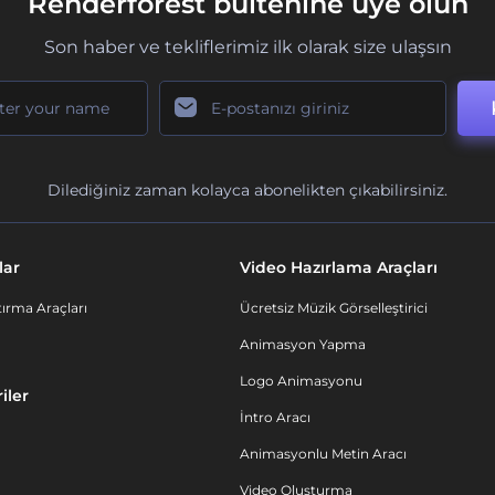
Renderforest bültenine üye olun
Son haber ve tekliflerimiz ilk olarak size ulaşsın
Dilediğiniz zaman kolayca abonelikten çıkabilirsiniz.
lar
Video Hazırlama Araçları
ırma Araçları
Ücretsiz Müzik Görselleştirici
Animasyon Yapma
Logo Animasyonu
iler
İntro Aracı
Animasyonlu Metin Aracı
Video Oluşturma