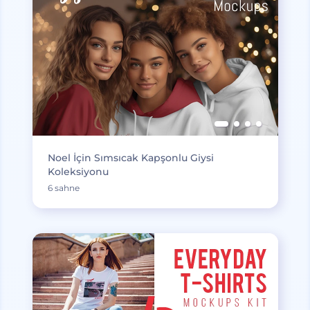
Noel İçin Sımsıcak Kapşonlu Giysi
Koleksiyonu
6 sahne