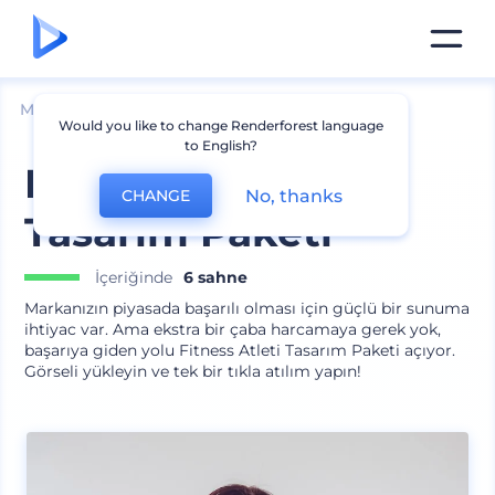
Mockuplar
Giyim
Atlet Mockup
Would you like to change Renderforest language
to English?
Fitness Atleti
No, thanks
CHANGE
Tasarım Paketi
İçeriğinde
6 sahne
Markanızın piyasada başarılı olması için güçlü bir sunuma
ihtiyac var. Ama ekstra bir çaba harcamaya gerek yok,
başarıya giden yolu Fitness Atleti Tasarım Paketi açıyor.
Görseli yükleyin ve tek bir tıkla atılım yapın!