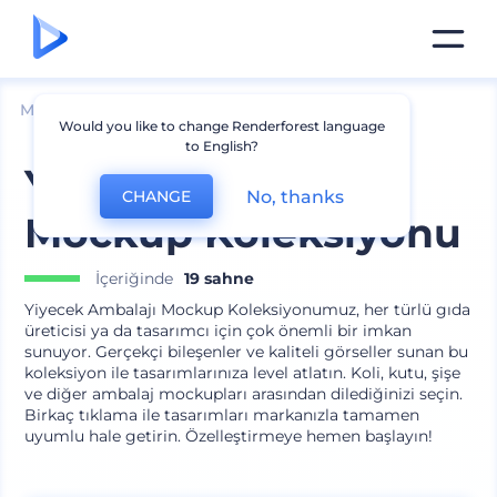
Mockuplar
Ambalaj
Yemek Ambalajı Mockup
Would you like to change Renderforest language
to English?
Yiyecek Ambalajı
No, thanks
CHANGE
Mockup Koleksiyonu
İçeriğinde
19 sahne
Yiyecek Ambalajı Mockup Koleksiyonumuz, her türlü gıda
üreticisi ya da tasarımcı için çok önemli bir imkan
sunuyor. Gerçekçi bileşenler ve kaliteli görseller sunan bu
koleksiyon ile tasarımlarınıza level atlatın. Koli, kutu, şişe
ve diğer ambalaj mockupları arasından dilediğinizi seçin.
Birkaç tıklama ile tasarımları markanızla tamamen
uyumlu hale getirin. Özelleştirmeye hemen başlayın!