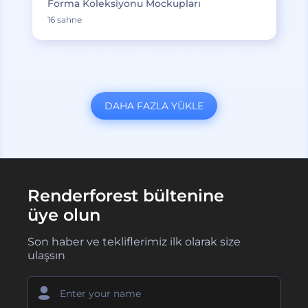
Forma Koleksiyonu Mockupları
16 sahne
DAHA FAZLA YÜKLE
Renderforest bültenine
üye olun
Son haber ve tekliflerimiz ilk olarak size
ulaşsın