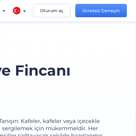
n
Oturum aç
Ücretsiz Deneyin
e Fincanı
anışın: Kafeler, kafeler veya içecekle
nızı sergilemek için mükemmeldir. Her
emsiller sağlayacak şekilde hazırlanmış