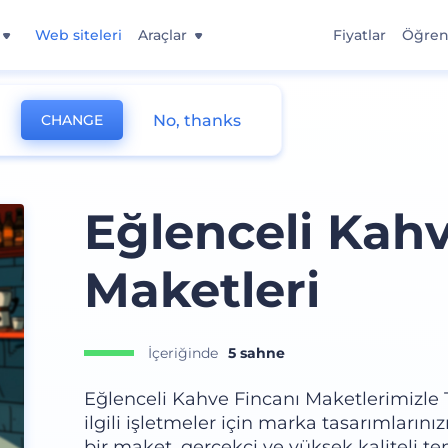
Web siteleri
Araçlar
Fiyatlar
Öğre
No, thanks
CHANGE
ockup
Eğlenceli Kahv
Maketleri
İçeriğinde
5 sahne
Eğlenceli Kahve Fincanı Maketlerimizle T
ilgili işletmeler için marka tasarımları
bir maket, gerçekçi ve yüksek kaliteli t