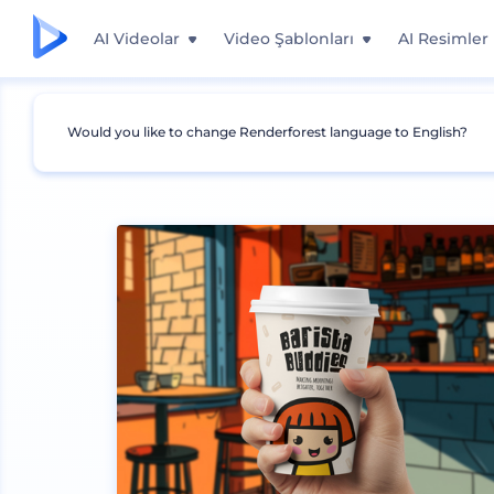
AI Videolar
Video Şablonları
AI Resimler
Would you like to change Renderforest language to English?
Mockuplar
Ambalaj
Kahve ve Çay Paketi M