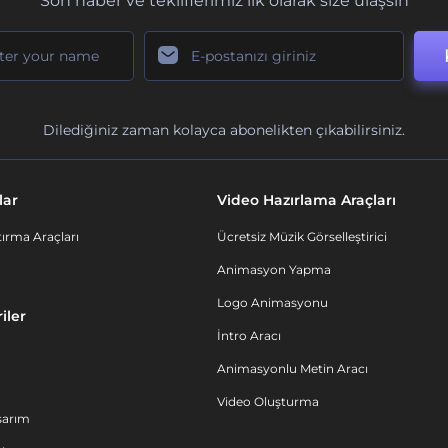
Son haber ve tekliflerimiz ilk olarak size ulaşsın
Dilediğiniz zaman kolayca abonelikten çıkabilirsiniz.
lar
Video Hazırlama Araçları
ırma Araçları
Ücretsiz Müzik Görselleştirici
Animasyon Yapma
Logo Animasyonu
iler
İntro Aracı
Animasyonlu Metin Aracı
Video Oluşturma
sarım