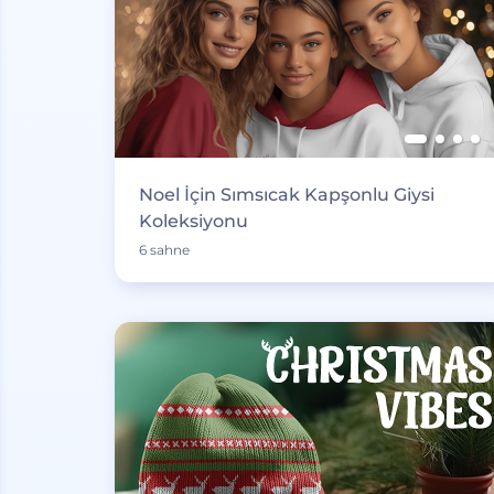
Noel İçin Sımsıcak Kapşonlu Giysi
Koleksiyonu
6 sahne