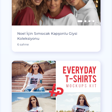
Noel İçin Sımsıcak Kapşonlu Giysi
Koleksiyonu
6 sahne