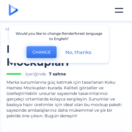
Mockuplar
Ambalaj
Şişe Mockup
Would you like to change Renderforest language
to English?
Koku Haznesi
No, thanks
CHANGE
Mockupları
İçeriğinde
7 sahne
Marka sunumlarına güç katmak için tasarlanan Koku
Haznesi Mockupları burada. Kaliteli görseller ve
özelleştirilebilir unsurlar sayesinde tasarımlarınızı
gerçekçi ortamlarda kolayca sergileyin. Sunumlar ve
baskıya hazır üretimler için ideal olan bu mockup paketi
sayesinde ambalajlarınız daha mükemmel ve şık bir
şekilde öne çıksın. Bugün deneyin!