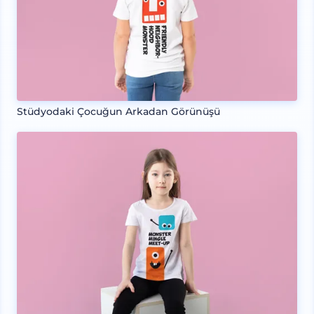
Stüdyodaki Çocuğun Arkadan Görünüşü