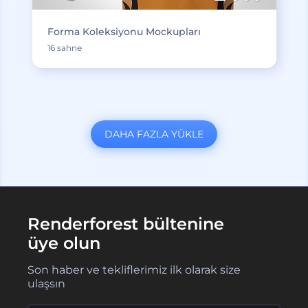
Forma Koleksiyonu Mockupları
16 sahne
DAHA FAZLA YÜKLE
Renderforest bültenine
üye olun
Son haber ve tekliflerimiz ilk olarak size
ulaşsın