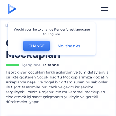
Mockuplar
Giyim
Tişört Mockup
Would you like to change Renderforest language
to English?
Çocuk Tişörtü
No, thanks
CHANGE
Mockupları
İçeriğinde
13 sahne
Tişört giyen çocukları farklı açılardan ve tüm detaylarıyla
birlikte gösteren Çocuk Tişörtü Mockuplarımıza göz atın.
Arkaplanda neşeli ve doğal bir ortam sunan bu şablonlar
ile tişört tasarımlarınızı canlı ve çekici bir şekilde
sergileyebilirsiniz. Projeniz için mükemmel mockupları
elde etmek içi sanat çalışmanızı yükleyin ve gerekli
düzeltmeleri yapın.