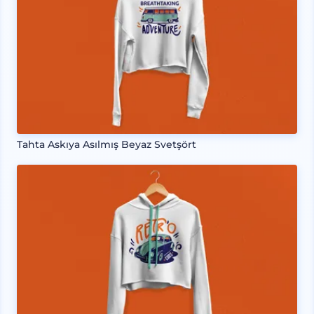
Tahta Askıya Asılmış Beyaz Svetşört