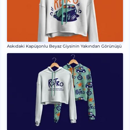
Askıdaki Kapüşonlu Beyaz Giysinin Yakından Görünüşü