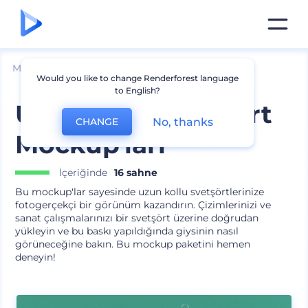
Mockuplar
Giyim
Kapüşonlu Giysi Mockup
Would you like to change Renderforest language
to English?
Uzun Kollu Svetşört
No, thanks
CHANGE
Mockup'ları
İçeriğinde
16 sahne
Bu mockup'lar sayesinde uzun kollu svetşörtlerinize
fotogerçekçi bir görünüm kazandırın. Çizimlerinizi ve
sanat çalışmalarınızı bir svetşört üzerine doğrudan
yükleyin ve bu baskı yapıldığında giysinin nasıl
görüneceğine bakın. Bu mockup paketini hemen
deneyin!