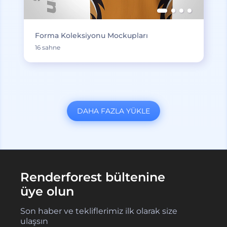
Forma Koleksiyonu Mockupları
16 sahne
DAHA FAZLA YÜKLE
Renderforest bültenine
üye olun
Son haber ve tekliflerimiz ilk olarak size
ulaşsın