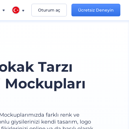
n
Oturum aç
Ücretsiz Deneyin
Sokak Tarzı
i Mockupları
 Mockuplarımızda farklı renk ve
nlu giysilerinizi kendi tasarım, logo
 fikirlerinizi online ya da basılı olarak