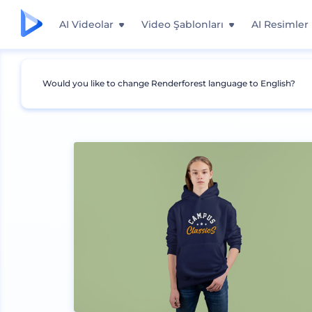
AI Videolar
Video Şablonları
AI Resimler
Would you like to change Renderforest language to English?
Mockuplar
Giyim
Kapüşonlu Giysi Mockup