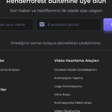
Renderforest bültenine üye olun
Son haber ve tekliflerimiz ilk olarak size ulaşsın
Dilediğiniz zaman kolayca abonelikten çıkabilirsiniz.
lar
Video Hazırlama Araçları
ırma Araçları
Ücretsiz Müzik Görselleştirici
Animasyon Yapma
Logo Animasyonu
iler
İntro Aracı
Animasyonlu Metin Aracı
Video Oluşturma