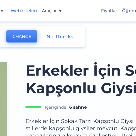
Web siteleri
Araçlar
Fiyatlar
Öğre
No, thanks
CHANGE
Erkekler İçin 
Kapşonlu Giys
İçeriğinde
6 sahne
Erkekler İçin Sokak Tarzı Kapşonlu Giysi
stillerde kapşonlu giysiler mevcut. Kapşo
ve yazılarınızla kolayca özelleştirin. Proje