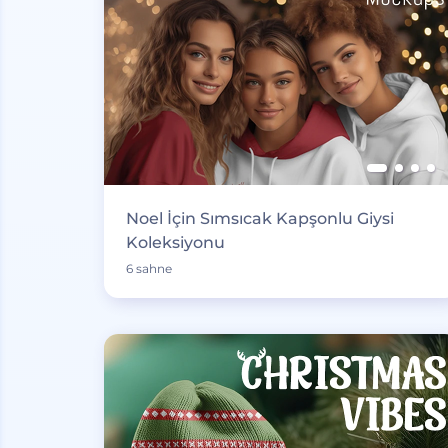
Noel İçin Sımsıcak Kapşonlu Giysi
Koleksiyonu
6 sahne