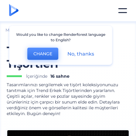
Mockuplar
Giyim
Tişört Mockup
Would you like to change Renderforest language
to English?
Trend Erkek
No, thanks
CHANGE
Tişörtleri
İçeriğinde
16 sahne
Tasarımlarınızı sergilemek ve tişört koleksiyonunuzu
tanıtmak için Trend Erkek Tişörtlerinden yararlanın.
Çeşitli açılar, renkler ve pozlar sayesinde giyim
ürünleriniz için çarpıcı bir sunum elde edin. Detaylara
verdiğiniz önem ve görsellerin kalitesi ile müşterileri
etkileyin. Bugün deneyin!