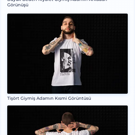
Görünüşü
Tişört Giymiş Adamın Kısmi Görüntüsü