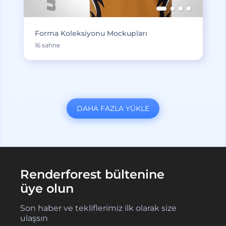
Forma Koleksiyonu Mockupları
16 sahne
DAHA FAZLA YÜKLE
Renderforest bültenine
üye olun
Son haber ve tekliflerimiz ilk olarak size
ulaşsın