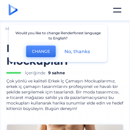
Mockuplar
Giyim
Diğer Giysi Mockupları
Would you like to change Renderforest language
to English?
Erkek İç Çamaşırı
No, thanks
CHANGE
Mockupları
İçeriğinde
9 sahne
Çok yönlü ve kaliteli Erkek İç Çamaşırı Mockuplarımız,
erkek iç çamaşırı tasarımlarını profesyonel ve havalı bir
şekilde sergilemek için tasarlandı. Bir moda tasarımcısı,
e-ticaret mağazası sahibi ya da pazarlamacıysanız bu
mockupları kullanarak harika sunumlar elde edin ve hedef
kitlenizi büyüleyin. Bugün deneyin!