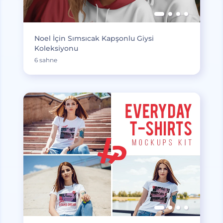
Noel İçin Sımsıcak Kapşonlu Giysi
Koleksiyonu
6 sahne