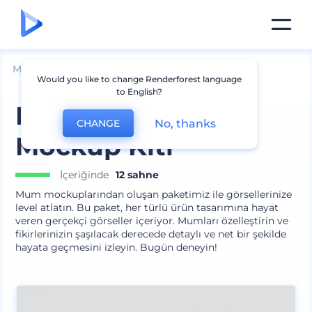
Mockuplar
Ürünler
Mum Mockup
Would you like to change Renderforest language
to English?
Minimalist Mum
No, thanks
CHANGE
Mockup Kiti
İçeriğinde
12 sahne
Mum mockuplarından oluşan paketimiz ile görsellerinize
level atlatın. Bu paket, her türlü ürün tasarımına hayat
veren gerçekçi görseller içeriyor. Mumları özelleştirin ve
fikirlerinizin şaşılacak derecede detaylı ve net bir şekilde
hayata geçmesini izleyin. Bugün deneyin!