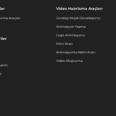
lar
Video Hazırlama Araçları
ırma Araçları
Ücretsiz Müzik Görselleştirici
Animasyon Yapma
Logo Animasyonu
iler
İntro Aracı
Animasyonlu Metin Aracı
Video Oluşturma
sarım
i