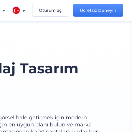
n
Oturum aç
Ücretsiz Deneyin
aj Tasarım
görsel hale getirmek için modern
 için en uygun olanı bulun ve marka
ş çantasından kağıt çantalara kadar her