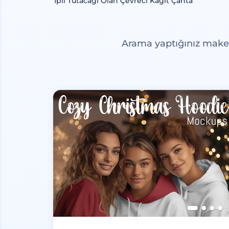
İpli Tutacağı Olan Çevreci Kağıt Çanta
Arama yaptığınız maketl