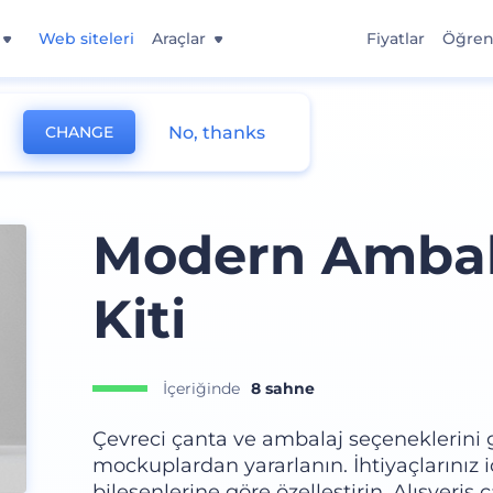
Web siteleri
Araçlar
Fiyatlar
Öğre
No, thanks
CHANGE
Modern Ambal
Kiti
İçeriğinde
8 sahne
Çevreci çanta ve ambalaj seçeneklerini 
mockuplardan yararlanın. İhtiyaçlarınız
bileşenlerine göre özelleştirin. Alışveri