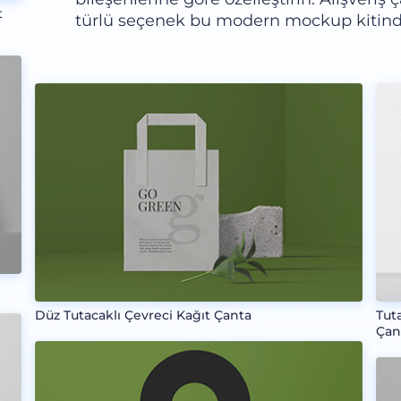
t
türlü seçenek bu modern mockup kitin
Düz Tutacaklı Çevreci Kağıt Çanta
Tut
Çan