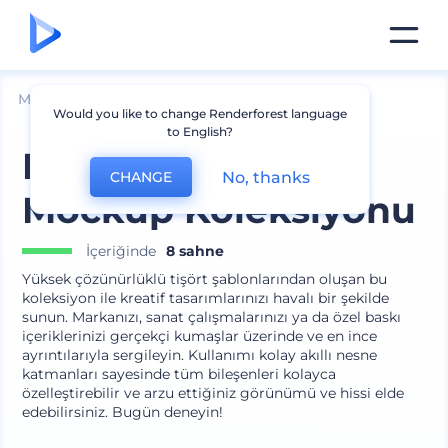
Mockuplar
Giyim
Tişört Mockup
Would you like to change Renderforest language
to English?
Premium Tişört
No, thanks
CHANGE
Mockup Koleksiyonu
İçeriğinde
8 sahne
Yüksek çözünürlüklü tişört şablonlarından oluşan bu
koleksiyon ile kreatif tasarımlarınızı havalı bir şekilde
sunun. Markanızı, sanat çalışmalarınızı ya da özel baskı
içeriklerinizi gerçekçi kumaşlar üzerinde ve en ince
ayrıntılarıyla sergileyin. Kullanımı kolay akıllı nesne
katmanları sayesinde tüm bileşenleri kolayca
özelleştirebilir ve arzu ettiğiniz görünümü ve hissi elde
edebilirsiniz. Bugün deneyin!