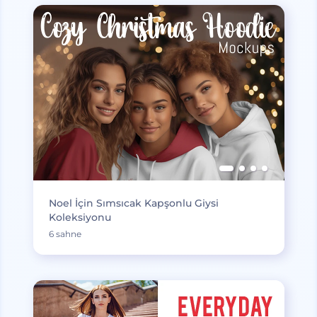
Noel İçin Sımsıcak Kapşonlu Giysi
Koleksiyonu
6 sahne