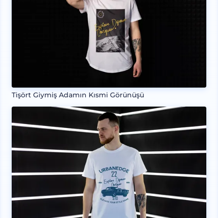
Tişört Giymiş Adamın Kısmi Görünüşü