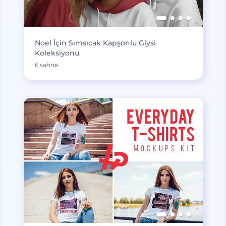
Noel İçin Sımsıcak Kapşonlu Giysi
Koleksiyonu
6 sahne