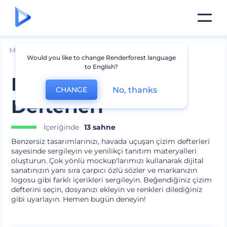
Mockuplar
Markalama
Kırtasiye Mockup
Would you like to change Renderforest language
to English?
Havadaki Çizim
No, thanks
CHANGE
Defterleri
İçeriğinde
13 sahne
Benzersiz tasarımlarınızı, havada uçuşan çizim defterleri
sayesinde sergileyin ve yenilikçi tanıtım materyalleri
oluşturun. Çok yönlü mockup'larımızı kullanarak dijital
sanatınızın yanı sıra çarpıcı özlü sözler ve markanızın
logosu gibi farklı içerikleri sergileyin. Beğendiğiniz çizim
defterini seçin, dosyanızı ekleyin ve renkleri dilediğiniz
gibi uyarlayın. Hemen bugün deneyin!