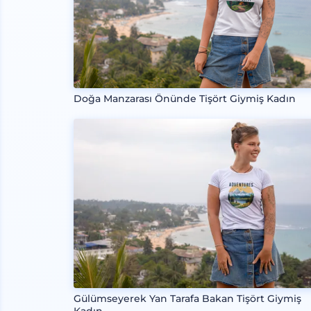
Doğa Manzarası Önünde Tişört Giymiş Kadın
Gülümseyerek Yan Tarafa Bakan Tişört Giymiş