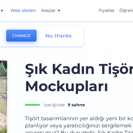
Web siteleri
Araçlar
Fiyatlar
Öğre
No, thanks
CHANGE
Şık Kadın Tişö
Mockupları
İçeriğinde
9 sahne
Tişört tasarımlarının yer aldığı yeni bi
planlıyor veya yaratıcılığınızı sergileme
arıyorsunuz? Bu durumda, Şık Kadın Tişö