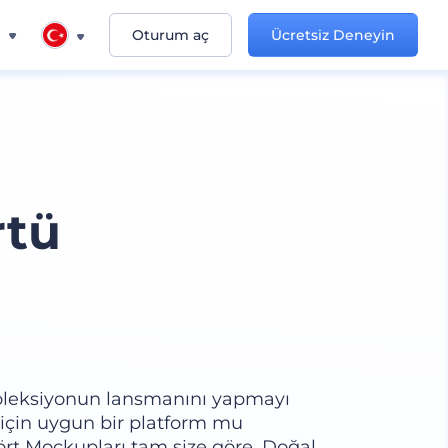
n
Oturum aç
Ücretsiz Deneyin
rtü
r koleksiyonun lansmanını yapmayı
k için uygun bir platform mu
rt Mockupları tam size göre. Doğal