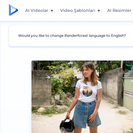
AI Videolar
Video Şablonları
AI Resimler
Would you like to change Renderforest language to English?
Mockuplar
Giyim
Tişört Mockup