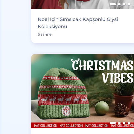
Noel İçin Sımsıcak Kapşonlu Giysi
Koleksiyonu
6 sahne