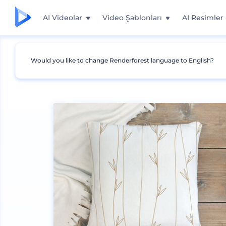
AI Videolar
Video Şablonları
AI Resimler
Would you like to change Renderforest language to English?
Mockuplar
İç Mimari
Kırlent Mockup