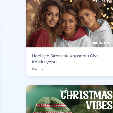
Noel İçin Sımsıcak Kapşonlu Giysi
Koleksiyonu
6 sahne