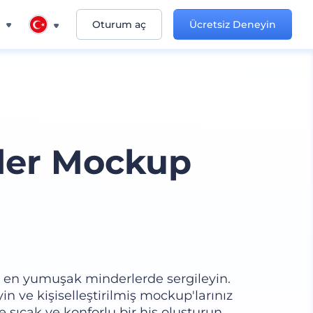
n
Oturum aç
Ücretsiz Deneyin
der Mockup
ki en yumuşak minderlerde sergileyin.
in ve kişiselleştirilmiş mockup'larınız
 sıcak ve konforlu bir his oluşturun.