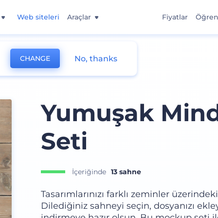
Web siteleri
Araçlar
Fiyatlar
Öğre
No, thanks
CHANGE
Yumuşak Min
Seti
İçeriğinde
13 sahne
Tasarımlarınızı farklı zeminler üzerinde
Dilediğiniz sahneyi seçin, dosyanızı ekley
indirmeye hazır olsun. Bu mockup seti ile