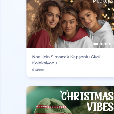
Noel İçin Sımsıcak Kapşonlu Giysi
Koleksiyonu
6 sahne