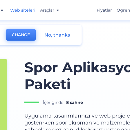
Web siteleri
Araçlar
Fiyatlar
Öğre
No, thanks
CHANGE
Spor Aplikasy
Paketi
İçeriğinde
8 sahne
Uygulama tasarımlarınızı ve web projeler
gösterirken spor ekipman ve malzemeleri
Sahnelere göz atın, dilediğiniz mizanpajı