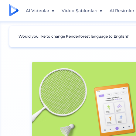
AI Videolar
Video Şablonları
AI Resimler
Would you like to change Renderforest language to English?
Mockuplar
Giyim
Diğer Giysi Mockupları