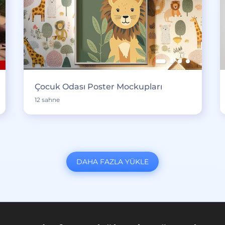
Çocuk Odası Poster Mockupları
12 sahne
DAHA FAZLA YÜKLE