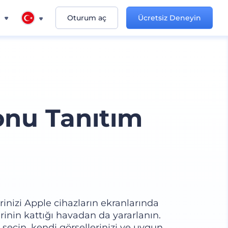
n
Oturum aç
Ücretsiz Deneyin
onu Tanıtım
inizi Apple cihazların ekranlarında
nin kattığı havadan da yararlanın.
 seçin, kendi görsellerinizi ve uygun