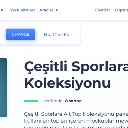
Web siteleri
Araçlar
Fiyatlar
Öğre
No, thanks
CHANGE
Çeşitli Sporlar
Koleksiyonu
İçeriğinde
8 sahne
Çeşitli Sporlara Ait Top Koleksiyonu pake
kullanılan topları içeren mockuplar mev
sunan bu paket ile tasarımlarınızı ya da