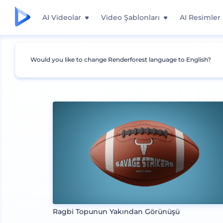
AI Videolar
Video Şablonları
AI Resimler
Would you like to change Renderforest language to English?
Mockuplar
Ürünler
Diğer Ürün Mockupları
Ragbi Topunun Yakından Görünüşü