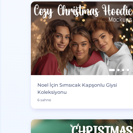
Noel İçin Sımsıcak Kapşonlu Giysi
Koleksiyonu
6 sahne