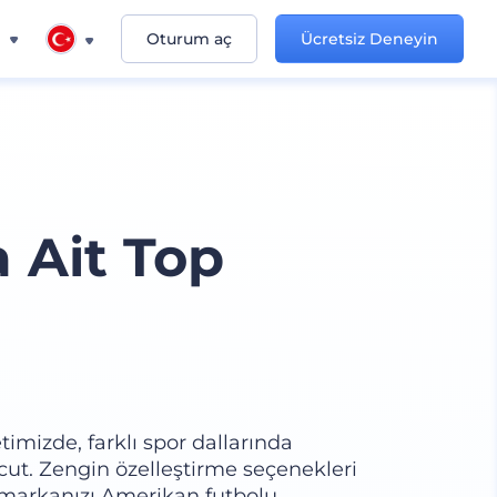
n
Oturum aç
Ücretsiz Deneyin
a Ait Top
timizde, farklı spor dallarında
cut. Zengin özelleştirme seçenekleri
 markanızı Amerikan futbolu,