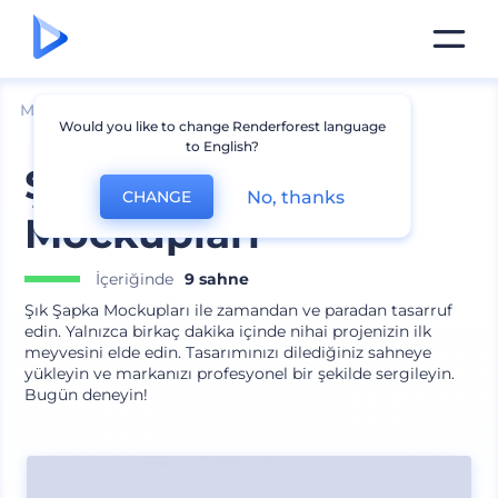
Mockuplar
Giyim
Şapka Mockup
Would you like to change Renderforest language
to English?
Şık Şapka
No, thanks
CHANGE
Mockupları
İçeriğinde
9 sahne
Şık Şapka Mockupları ile zamandan ve paradan tasarruf
edin. Yalnızca birkaç dakika içinde nihai projenizin ilk
meyvesini elde edin. Tasarımınızı dilediğiniz sahneye
yükleyin ve markanızı profesyonel bir şekilde sergileyin.
Bugün deneyin!